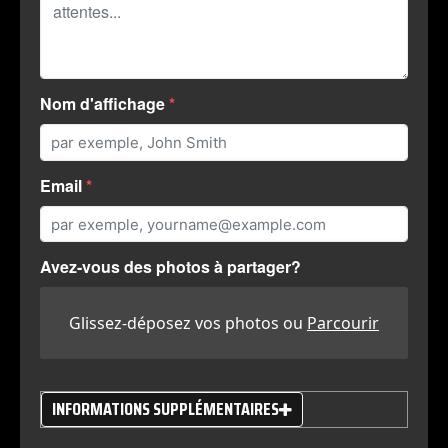
A
235/65R18
110H
XL
11
500 A
A
Nom d'affichage
245/40R18
97W
XL
11
500 A
A
245/60R18
109H
XL
11
500 A
Email
A
225/55R19
103V
XL
11
500 A
A
Avez-vous des photos à partager?
235/40R19
96V
XL
11
500 A
A
Glissez-déposez vos photos ou
Parcourir
235/50R19
103W
XL
11
500 A
A
INFORMATIONS SUPPLÉMENTAIRES
235/55R19
105V
XL
11
500 A
A