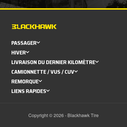
A
235/65R16C
121/119R
E
13
PASSAGER
HIVER
LIVRAISON DU DERNIER KILOMÈTRE
CAMIONNETTE / VUS / CUV
REMORQUE
LIENS RAPIDES
Copyright © 2026 - Blackhawk Tire