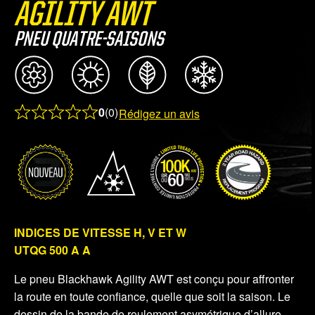
AGILITY AWT
PNEU QUATRE-SAISONS
0
(0)
Rédigez un avis
Rated
0.0
out
of
5
INDICES DE VITESSE H, V ET W
UTQG 500 A A
Le pneu Blackhawk Agility AWT est conçu pour affronter
la route en toute confiance, quelle que soit la saison. Le
dessin de la bande de roulement asymétrique d’allure