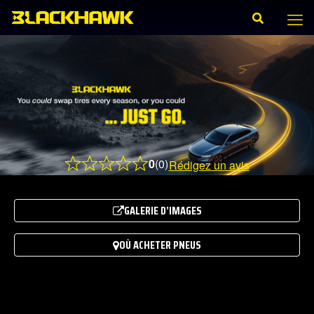
0
(0)
Rédigez un avis
Rated
0.0
out
GALERIE D’IMAGES
of
5
OÙ ACHETER PNEUS