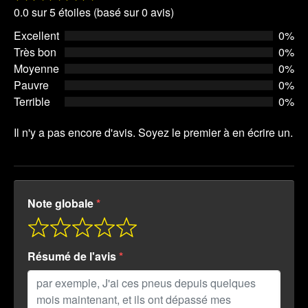
Rated
0.0 sur 5 étoiles (basé sur 0 avis)
0.0
225/50R18
99V
XL
11
500 A
Excellent
0%
out
A
Très bon
0%
of
225/55R18
102V
XL
11
500 A
Moyenne
0%
5
A
Pauvre
0%
Terrible
0%
225/60R18
104H
XL
11
500 A
A
Il n'y a pas encore d'avis. Soyez le premier à en écrire un.
235/40R18
95V
XL
11
500 A
A
235/45R18
98W
XL
11
500 A
A
Note globale
235/50R18
101V
XL
11
500 A
A
Résumé de l'avis
235/55R18
104V
XL
11
500 A
A
235/60R18
107V
XL
11
500 A