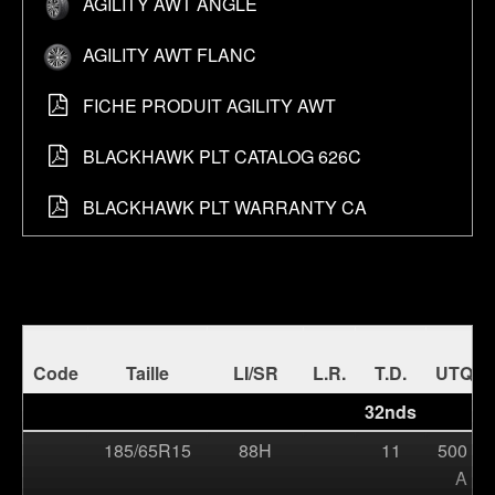
À propos AGILITY AWT Angle
AGILITY AWT ANGLE
À propos AGILITY AWT Flanc
AGILITY AWT FLANC
À propos Fiche Produit AGILITY AWT
FICHE PRODUIT AGILITY AWT
À propos blackhawk plt catalog 626c
BLACKHAWK PLT CATALOG 626C
À propos blackhawk plt warranty ca
BLACKHAWK PLT WARRANTY CA
Code
Taille
LI/SR
L.R.
T.D.
UTQG
32nds
185/65R15
88H
11
500 A
A