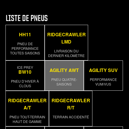
A
205/50R17
93V
XL
11
500 A
LISTE DE PNEUS
A
215/45R17
91W
XL
11
500 A
HH11
RIDGECRAWLER
A
LMD
PNEU DE
215/50R17
95W
XL
11
500 A
PERFORMANCE
LIVRAISON DU
A
TOUTES SAISONS
DERNIER KILOMÈTRE
215/55R17
98V
XL
11
500 A
ICE PREY
AGILITY AWT
AGILITY SUV
A
BW10
215/60R17
PNEU QUATRE-
100H
XL
PERFORMANCE
11
500 A
PNEU D’HIVER À
SAISONS
VUM/VUS
CLOUS
A
215/65R17
103H
XL
11
500 A
RIDGECRAWLER
RIDGECRAWLER
A
A/T
R/T
225/45R17
94V
XL
11
500 A
PNEU TOUT-TERRAIN
TERRAIN ACCIDENTÉ
A
HAUT DE GAMME