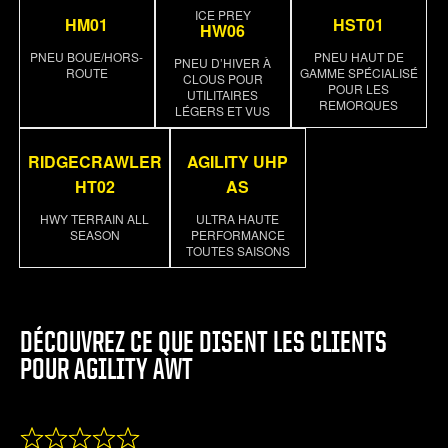
225/50R17
98V
XL
11
500 A
ICE PREY
HM01
HST01
HW06
A
PNEU BOUE/HORS-
PNEU HAUT DE
PNEU D’HIVER À
225/55R17
101V
XL
11
500 A
ROUTE
GAMME SPÉCIALISÉ
CLOUS POUR
POUR LES
A
UTILITAIRES
REMORQUES
LÉGERS ET VUS
225/60R17
103H
XL
11
500 A
A
RIDGECRAWLER
AGILITY UHP
225/65R17
102H
11
500 A
HT02
AS
A
HWY TERRAIN ALL
ULTRA HAUTE
SEASON
PERFORMANCE
235/55R17
103V
XL
11
500 A
TOUTES SAISONS
A
235/65R17
108H
XL
11
500 A
A
DÉCOUVREZ CE QUE DISENT LES CLIENTS
225/40R18
92V
XL
11
500 A
POUR AGILITY AWT
A
225/45R18
95V
XL
11
500 A
A