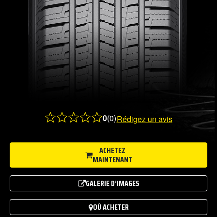
0
(0)
Rédigez un avis
Rated
0.0
out
ACHETEZ
MAINTENANT
of
5
GALERIE D’IMAGES
OÙ ACHETER