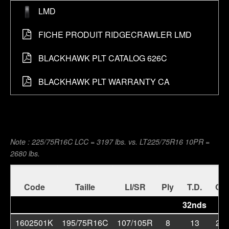
À propos lmd
LMD
À propos Fiche Produit RIDGECRAWLER LMD
FICHE PRODUIT RIDGECRAWLER LMD
À propos blackhawk plt catalog 626c
BLACKHAWK PLT CATALOG 626C
À propos blackhawk plt warranty ca
BLACKHAWK PLT WARRANTY CA
Note : 225/75R16C LCC = 3197 lbs. vs. LT225/75R16 10PR =
2680 lbs.
Code
Taille
LI/SR
Ply
T.D.
O.D
32nds
in.
1602501K
195/75R16C
107/105R
8
13
27.