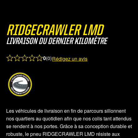
RIDGECRAWLER LMD
LIVRAISON DU DERNIER KILOMÈTRE
0
(0)
Rédigez un avis
Rated
0.0
out
of
5
Les véhicules de livraison en fin de parcours sillonnent
nos quartiers au quotidien afin que nos colis tant attendus
se rendent à nos portes. Grâce à sa conception durable et
robuste, le pneu RIDGECRAWLER LMD résiste aux