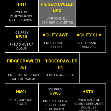
HH11
RIDGECRAWLER
LMD
PNEU DE
PERFORMANCE
LIVRAISON DU
TOUTES SAISONS
DERNIER KILOMÈTRE
ICE PREY
AGILITY AWT
AGILITY SUV
BW10
PNEU QUATRE-
PERFORMANCE
PNEU D’HIVER À
SAISONS
VUM/VUS
CLOUS
RIDGECRAWLER
RIDGECRAWLER
A/T
R/T
PNEU TOUT-TERRAIN
TERRAIN ACCIDENTÉ
HAUT DE GAMME
ICE PREY
HM01
HST01
HW06
PNEU BOUE/HORS-
PNEU HAUT DE
PNEU D’HIVER À
ROUTE
GAMME SPÉCIALISÉ
CLOUS POUR
POUR LES
UTILITAIRES