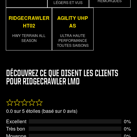
REMORQUES
LÉGERS ET VUS
RIDGECRAWLER
AGILITY UHP
HT02
AS
HWY TERRAIN ALL
ULTRA HAUTE
SEASON
PERFORMANCE
TOUTES SAISONS
DÉCOUVREZ CE QUE DISENT LES CLIENTS
POUR RIDGECRAWLER LMD
Rated
0.0 sur 5 étoiles (basé sur 0 avis)
0.0
Excellent
0%
out
Très bon
0%
of
Moyenne
0%
5