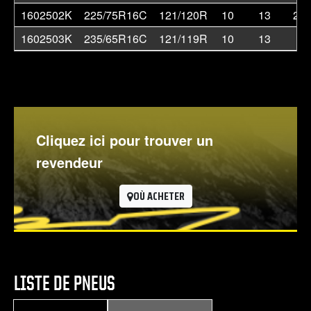
1602502K
225/75R16C
121/120R
10
13
29.
1602503K
235/65R16C
121/119R
10
13
28
Cliquez ici pour trouver un
revendeur
OÙ ACHETER
LISTE DE PNEUS